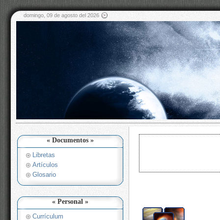
domingo, 09 de agosto del 2026
« Documentos »
Libretas
Artículos
Glosario
« Personal »
Currículum