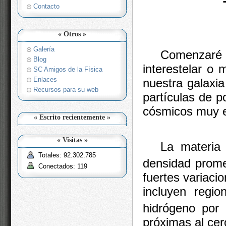
Contacto
« Otros »
Galería
Comenzaré 
Blog
interestelar o m
SC Amigos de la Física
Enlaces
nuestra galaxi
Recursos para su web
partículas de p
cósmicos muy e
« Escrito recientemente »
« Visitas »
La materia 
Totales: 92.302.785
densidad prome
Conectados: 119
fuertes variac
incluyen regi
hidrógeno por
próximas al cer