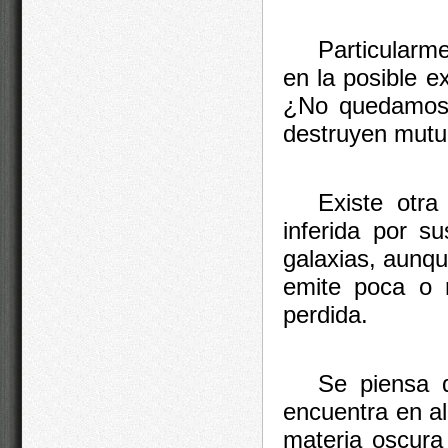
Particularm
en la posible e
¿No quedamos e
destruyen mut
Existe otra
inferida por s
galaxias, aunq
emite poca o 
perdida.
Se piensa 
encuentra en a
materia oscura