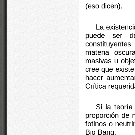
(eso dicen).
La existenc
puede ser de
constituyentes 
materia oscur
masivas u obje
cree que existe
hacer aumentar
Crítica requerid
Si la teorí
proporción de 
fotinos o neutr
Big Bang.