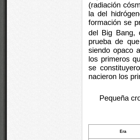
(radiación cós
la del hidrógeno
formación se p
del Big Bang, 
prueba de que 
siendo opaco al
los primeros q
se constituyer
nacieron los pr
Pequeña cro
Era