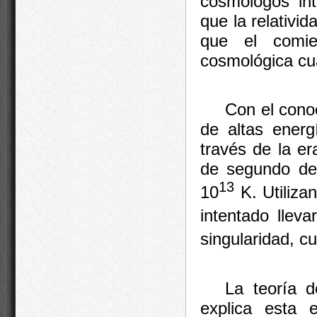
cosmólogos int
que la relativid
que el comie
cosmológica cu
Con el cono
de altas energ
través de la er
de segundo de
13
10
K. Utiliza
intentado llev
singularidad, c
La teoría d
explica esta 