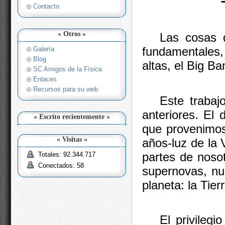
Contacto
« Otros »
Las cosas q
fundamentales
Galería
Blog
altas, el Big Ba
SC Amigos de la Física
Enlaces
Recursos para su web
Este trabaj
anteriores. El 
« Escrito recientemente »
que provenimos
« Visitas »
años-luz de la
partes de nosotr
Totales: 92.344.717
Conectados: 58
supernovas, nun
planeta: la Tierr
El privileg