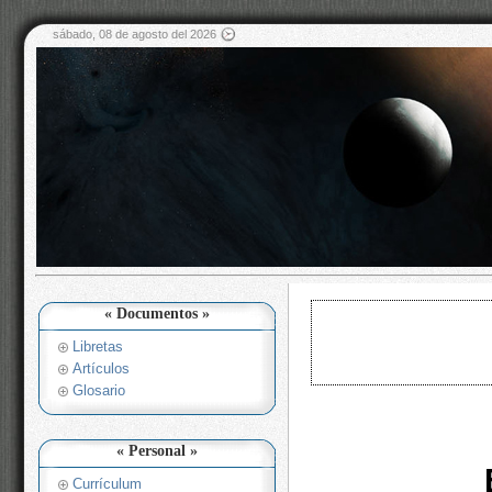
sábado, 08 de agosto del 2026
« Documentos »
Libretas
Artículos
Glosario
« Personal »
Currículum