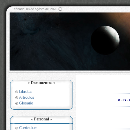
sábado, 08 de agosto del 2026
« Documentos »
Libretas
Artículos
A
-
B
-
Glosario
« Personal »
Currículum