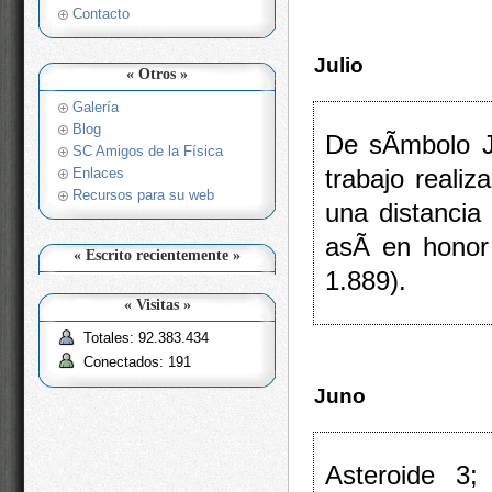
Contacto
Julio
« Otros »
Galería
Blog
De sÃ­mbolo J
SC Amigos de la Física
trabajo reali
Enlaces
Recursos para su web
una distancia
asÃ­ en honor
« Escrito recientemente »
1.889).
« Visitas »
Totales: 92.383.434
Conectados: 191
Juno
Asteroide 3;