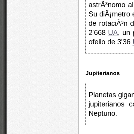
astrÃ³nomo al
Su diÃ¡metro 
de rotaciÃ³n 
2'668
UA
, un
ofelio de 3'36
Jupiterianos
Planetas gigan
jupiterianos 
Neptuno.