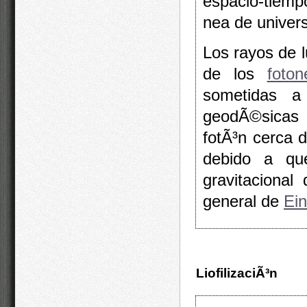
espacio-tiemp
nea de univers
Los rayos de l
de los
foton
sometidas a
geodÃ©sicas e
fotÃ³n cerca d
debido a qu
gravitacional
general de
Ein
LiofilizaciÃ³n