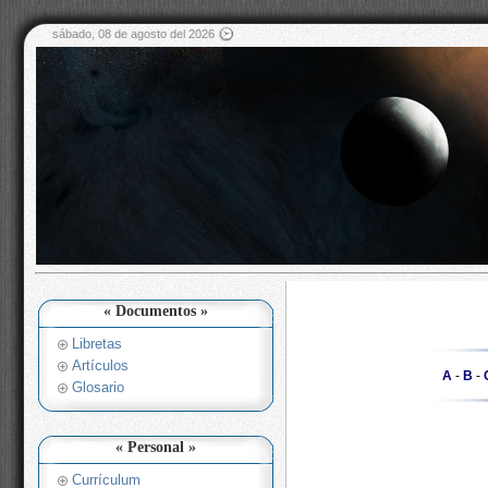
sábado, 08 de agosto del 2026
« Documentos »
Libretas
Artículos
A
-
B
-
Glosario
« Personal »
Currículum