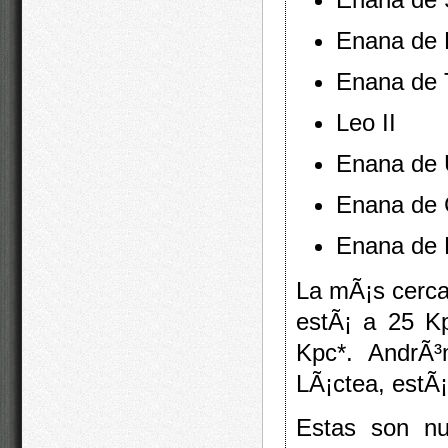
Enana de 
Enana de 
Leo II
Enana de 
Enana de 
Enana de 
La mÃ¡s cercan
estÃ¡ a 25 Kp
Kpc*. AndrÃ³
LÃ¡ctea, estÃ¡
Estas son nu