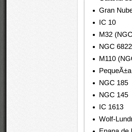
Gran Nube
IC 10
M32 (NGC
NGC 6822 
M110 (NG
PequeÃ±a 
NGC 185
NGC 145
IC 1613
Wolf-Lund
Enana de 