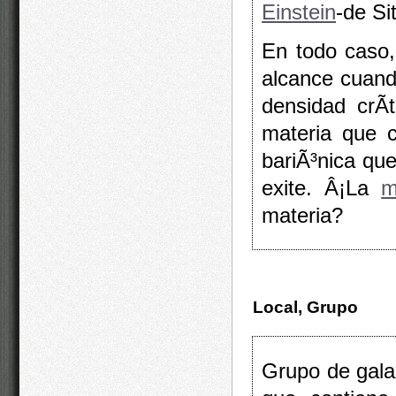
Einstein
-de Si
En todo caso,
alcance cuand
densidad crÃ­
materia que 
bariÃ³nica qu
exite. Â¡La
m
materia?
Local, Grupo
Grupo de gala