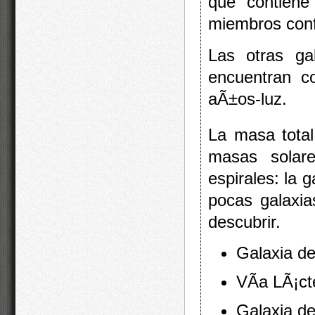
que contiene
miembros conf
Las otras ga
encuentran c
aÃ±os-luz.
La masa tota
masas solare
espirales: la
pocas galaxia
descubrir.
Galaxia d
VÃ­a LÃ¡ct
Galaxia d