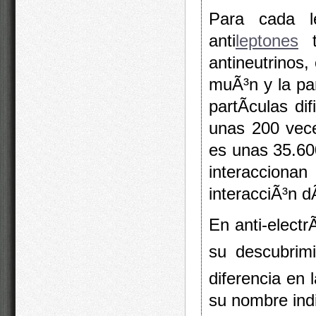
Para cada le
anti
leptones
t
antineutrinos
muÃ³n y la pa
partÃ­culas d
unas 200 vece
es unas 35.60
interacciona
interacciÃ³n d
En anti-electr
su descubrimi
diferencia en 
su nombre ind