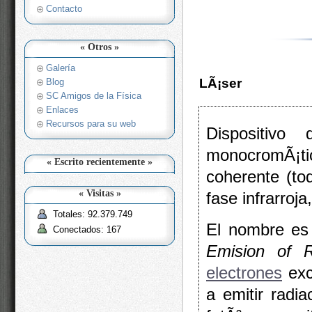
Contacto
« Otros »
Galería
LÃ¡ser
Blog
SC Amigos de la Física
Enlaces
Recursos para su web
Dispositivo
monocromÃ¡t
« Escrito recientemente »
coherente (to
« Visitas »
fase infrarroja
Totales: 92.379.749
El nombre es
Conectados: 167
Emision of R
electrones
exc
a emitir radi