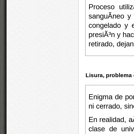
Proceso util
sanguÃ­neo y 
congelado y e
presiÃ³n y ha
retirado, deja
Lisura, problema 
Enigma de por
ni cerrado, si
En realidad,
clase de univ