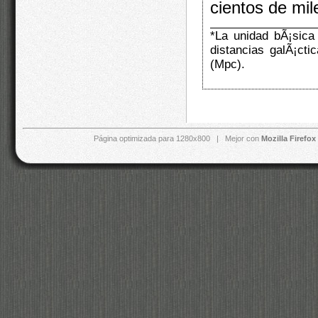
cientos de mil
*La unidad bÃ¡sica 
distancias galÃ¡cti
(Mpc).
Página optimizada para 1280x800 | Mejor con
Mozilla Firefox