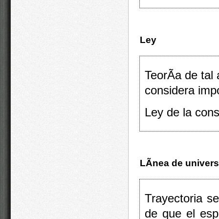
Ley
TeorÃ­a de tal
considera impo
Ley de la cons
LÃ­nea de univer
Trayectoria s
de que el esp