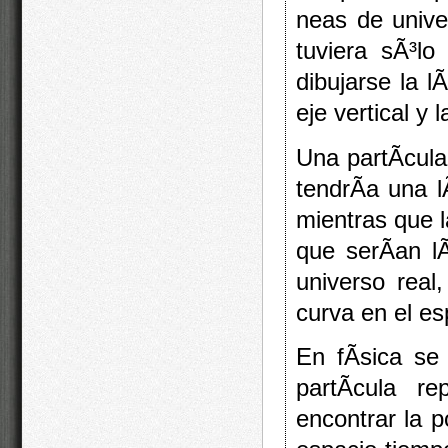
neas de univer
tuviera sÃ³lo
dibujarse la l
eje vertical y 
Una partÃ­cul
tendrÃ­a una l
mientras que l
que serÃ­an lÃ
universo real
curva en el es
En fÃ­sica se
partÃ­cula r
encontrar la p