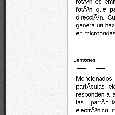
fotÃ³n es emi
fotÃ³n que p
direcciÃ³n. 
genera un haz 
en microondas 
Leptones
Mencionados 
partÃ­culas 
responden a l
las partÃ­c
electrÃ³nico,